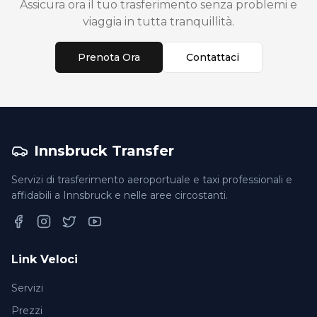
Assicura ora il tuo trasferimento senza problemi e
viaggia in tutta tranquillità.
Prenota Ora
Contattaci
Innsbruck Transfer
Servizi di trasferimento aeroportuale e taxi professionali e
affidabili a Innsbruck e nelle aree circostanti.
Facebook
Instagram
Twitter
YouTube
Link Veloci
Servizi
Prezzi