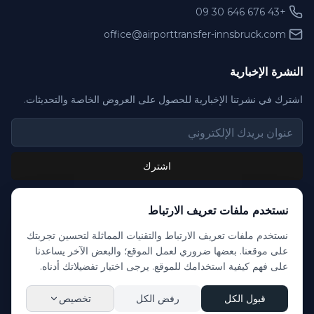
+43 676 646 30 09
office@airporttransfer-innsbruck.com
النشرة الإخبارية
اشترك في نشرتنا الإخبارية للحصول على العروض الخاصة والتحديثات.
اشترك
نستخدم ملفات تعريف الارتباط
نستخدم ملفات تعريف الارتباط والتقنيات المماثلة لتحسين تجربتك
©
2026
نقل إنسبروك. جميع الحقوق محفوظة.
على موقعنا. بعضها ضروري لعمل الموقع؛ والبعض الآخر يساعدنا
الأسئلة الشائعة
الشروط والأحكام
سياسة الخصوصية
بيانات الناشر
على فهم كيفية استخدامك للموقع. يرجى اختيار تفضيلاتك أدناه.
إعدادات ملفات تعريف الارتباط
قبول الكل
رفض الكل
تخصيص