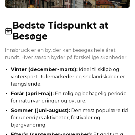
Bedste Tidspunkt at
Besøge
Innsbruck er en by, der kan besøges hele året
rundt. Hver sæson byder på forskellige skønheder:
Vinter (december-marts)
:
Ideel til skiløb og
vintersport. Julemarkeder og snelandskaber er
fængslende.
Forår (april-maj)
:
En rolig og behagelig periode
for naturvandringer og byture.
Sommer (juni-august)
:
Den mest populære tid
for udendørs aktiviteter, festivaler og
bjergvandring.
Efterår (september-november)
:
Et godt valg