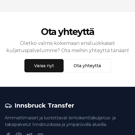
Ota yhteyttä
Oletko valmis kokemaan ensiluokkaiset
kuljetuspalvelumme? Ota meihin yhteyttä tänään!
Varaa nyt
Ota yhteyttä
Innsbruck Transfer
Ammattimaiset ja luotettavat lentokenttäkuljetus- ja
taksipalvelut Innsbruckissa ja ympäröivillä alueilla.