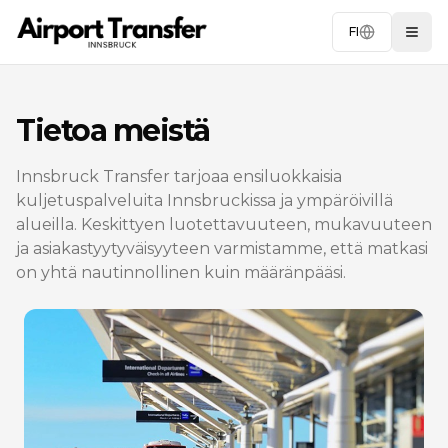
FI
Togg
Tietoa meistä
Innsbruck Transfer tarjoaa ensiluokkaisia
kuljetuspalveluita Innsbruckissa ja ympäröivillä
alueilla. Keskittyen luotettavuuteen, mukavuuteen
ja asiakastyytyväisyyteen varmistamme, että matkasi
on yhtä nautinnollinen kuin määränpääsi.