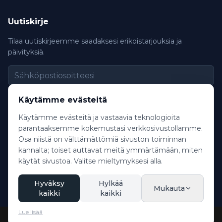
Uutiskirje
Tilaa uutiskirjeemme saadaksesi erikoistarjouksia ja
päivityksiä.
Tilaa
Käytämme evästeitä
Käytämme evästeitä ja vastaavia teknologioita
parantaaksemme kokemustasi verkkosivustollamme.
Osa niistä on välttämättömiä sivuston toiminnan
kannalta; toiset auttavat meitä ymmärtämään, miten
©
2026
Innsbruck Transfer. Kaikki oikeudet pidätetään.
käytät sivustoa. Valitse mieltymyksesi alla.
Usein kysytyt kysymykset
Käyttöehdot
Tietosuojakäytäntö
Julkaisijatiedot
Evästeasetukset
Hyväksy
Hylkää
Mukauta
kaikki
kaikki
Lue lisää
Soita nyt
WhatsApp