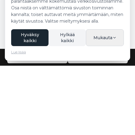
parantaaksemme kokemustasi verkkosivustollamme.
Osa niistä on välttämättömiä sivuston toiminnan
kannalta; toiset auttavat meitä ymmärtämään, miten
käytät sivustoa. Valitse mieltymyksesi alla.
Hyväksy
Hylkää
Mukauta
kaikki
kaikki
Lue lisää
Soita nyt
WhatsApp
Innsbruck Transfer
Ammattimaiset ja luotettavat lentokenttäkuljetus- ja
taksipalvelut Innsbruckissa ja ympäröivillä alueilla.