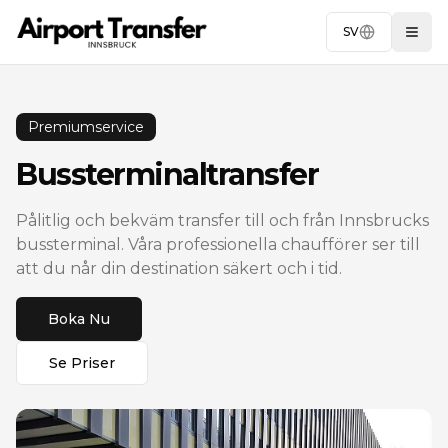
SV
Togg
Premiumservice
Bussterminaltransfer
Pålitlig och bekväm transfer till och från Innsbrucks
bussterminal. Våra professionella chaufförer ser till
att du når din destination säkert och i tid.
Boka Nu
Se Priser