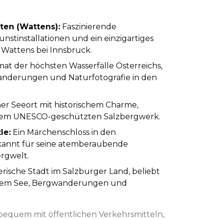
lten (Wattens)
:
Faszinierende
unstinstallationen und ein einzigartiges
 Wattens bei Innsbruck.
mat der höchsten Wasserfälle Österreichs,
Wanderungen und Naturfotografie in den
her Seeort mit historischem Charme,
nem UNESCO-geschützten Salzbergwerk.
le:
Ein Märchenschloss in den
kannt für seine atemberaubende
ergwelt.
erische Stadt im Salzburger Land, beliebt
 dem See, Bergwanderungen und
e bequem mit öffentlichen Verkehrsmitteln,