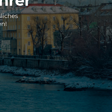
hrer
sliches
en!