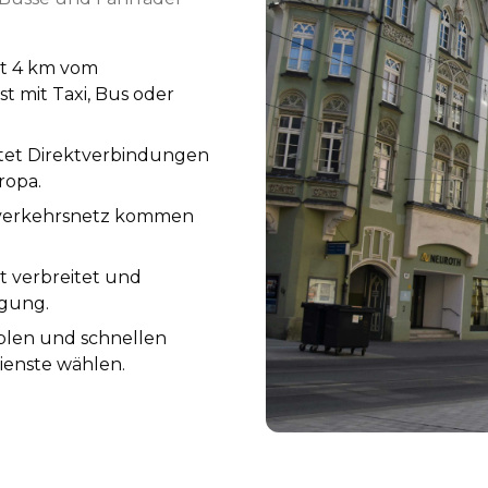
st 4 km vom
t mit Taxi, Bus oder
tet Direktverbindungen
ropa.
verkehrsnetz kommen
t verbreitet und
ügung.
blen und schnellen
ienste wählen.