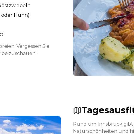
 Röstzwiebeln.
b oder Huhn).
t.
oreien. Vergessen Sie
orbeizuschauen!
Tagesausf
Rund um Innsbruck gibt e
Naturschönheiten und hist