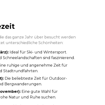
zeit
, die das ganze Jahr über besucht werden
etet unterschiedliche Schönheiten:
ärz)
:
Ideal für Ski- und Wintersport.
Schneelandschaften sind faszinierend.
ine ruhige und angenehme Zeit für
d Stadtrundfahrten.
t)
:
Die beliebteste Zeit für Outdoor-
s und Bergwanderungen.
November)
:
Eine gute Wahl für
nfrohe Natur und Ruhe suchen.