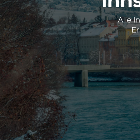
Inn
Alle I
Er