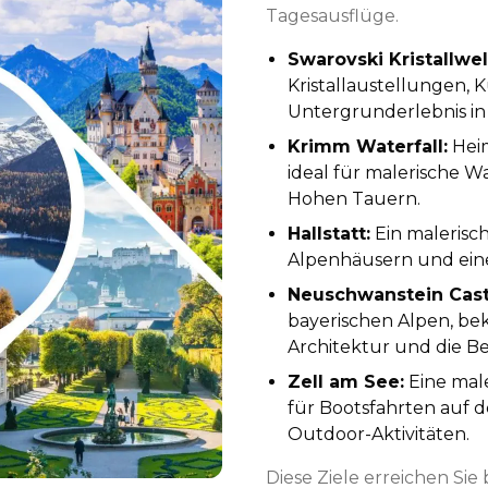
Tagesausflüge.
Swarovski Kristallwe
Kristallaustellungen, K
Untergrunderlebnis in
Krimm Waterfall:
Hei
ideal für malerische 
Hohen Tauern.
Hallstatt:
Ein malerisc
Alpenhäusern und ei
Neuschwanstein Cast
bayerischen Alpen, be
Architektur und die B
Zell am See:
Eine mal
für Bootsfahrten auf
Outdoor-Aktivitäten.
Diese Ziele erreichen Si