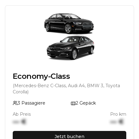
Economy-Class
(Mercedes-Benz C-Class, Audi A4, BMW 3, Toyota
Corolla)
3
Passagiere
2
Gepäck
Ab Preis
Pro km
••• €
••• €
Jetzt buchen