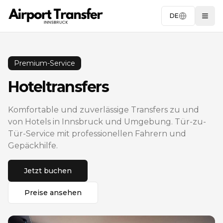
DE
Togg
Premium-Service
Hoteltransfers
Komfortable und zuverlässige Transfers zu und
von Hotels in Innsbruck und Umgebung. Tür-zu-
Tür-Service mit professionellen Fahrern und
Gepäckhilfe.
Jetzt buchen
Preise ansehen